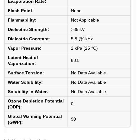
Evaporation Rate:
Flash Point:
None
Flammability:
Not Applicable
Dielectric Strength:
>35 kV
Dielectric Constant:
5.8 @1kHz
Vapor Pressure:
2 kPa (25 °C)
Latent Heat of
88.5
Vaporization:
Surface Tension:
No Data Available
Water Solubility:
No Data Available
Solubility in Water:
No Data Available
Ozone Depletion Potential
0
(ODP):
Global Warming Potential
90
(GWP):