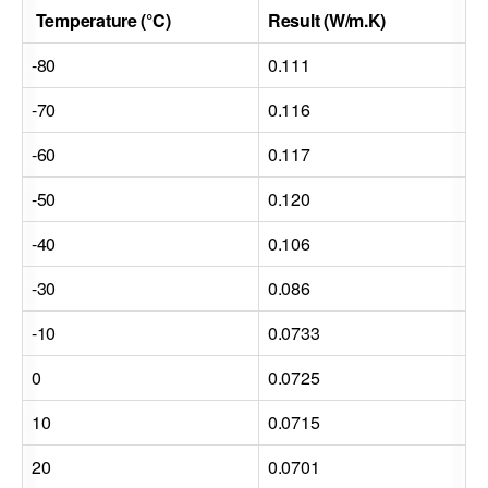
Temperature (°C)
Result (W/m.K)
-80
0.111
-70
0.116
-60
0.117
-50
0.120
-40
0.106
-30
0.086
-10
0.0733
0
0.0725
10
0.0715
20
0.0701