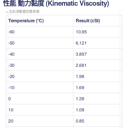
性能 動力黏度 (Kinematic Viscosity)
Temperature (°C)
Result (cSt)
-60
10.95
-50
6.121
-40
3.897
-30
2.681
-20
1.98
-10
1.69
0
1.38
10
1.08
20
0.85