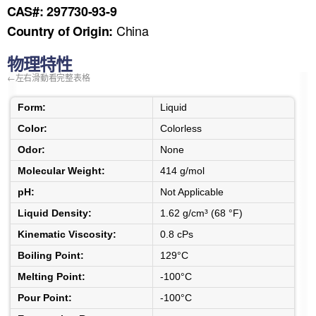
CAS#: 297730-93-9
China
Country of Origin:
物理特性
Form:
Liquid
Color:
Colorless
Odor:
None
Molecular Weight:
414 g/mol
pH:
Not Applicable
Liquid Density:
1.62 g/cm³ (68 °F)
Kinematic Viscosity:
0.8 cPs
Boiling Point:
129°C
Melting Point:
-100°C
Pour Point:
-100°C