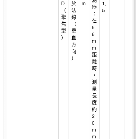
D
於
m
1,
器
（
法
5
：
聚
線
在
焦
（
5
型
垂
6
）
直
m
方
m
向
距
）
離
時
，
測
量
長
度
約
2
0
m
m