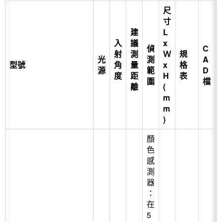
尺
寸
建
L
入
議
x
偵
C
射
測
Ｗ
規
光
測
A
型號
角
量
x
格
源
範
D
度
距
H
表
圍
檔
離
(
m
m
)
顏
色
感
測
器
：
在
5