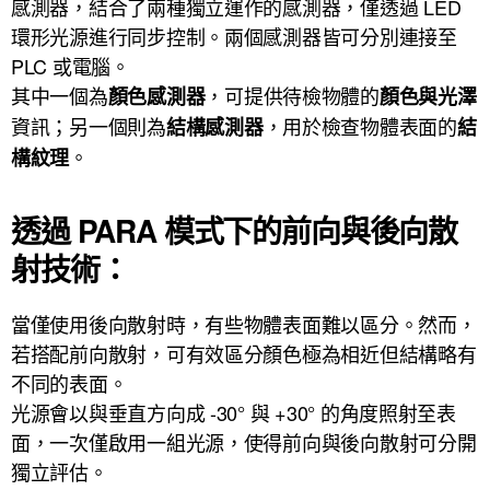
感測器，結合了兩種獨立運作的感測器，僅透過 LED
環形光源進行同步控制。兩個感測器皆可分別連接至
PLC 或電腦。
其中一個為
，可提供待檢物體的
顏色感測器
顏色與光澤
資訊；另一個則為
，用於檢查物體表面的
結構感測器
結
。
構紋理
透過 PARA 模式下的前向與後向散
射技術：
當僅使用後向散射時，有些物體表面難以區分。然而，
若搭配前向散射，可有效區分顏色極為相近但結構略有
不同的表面。
光源會以與垂直方向成 -30° 與 +30° 的角度照射至表
面，一次僅啟用一組光源，使得前向與後向散射可分開
獨立評估。