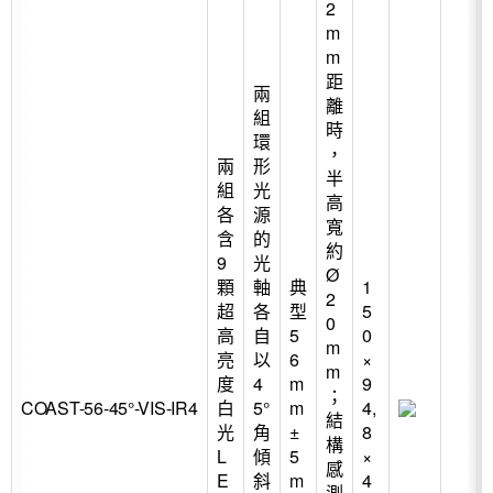
2
m
m
距
兩
離
組
時
環
，
兩
形
半
組
光
高
各
源
寬
含
的
約
9
光
Ø
顆
軸
典
1
2
超
各
型
5
0
高
自
5
0
m
亮
以
6
×
m
度
4
m
9
；
COAST-56-45°-VIS-IR4
白
5°
m
4,
結
光
角
±
8
構
L
傾
5
×
感
E
斜
m
4
測