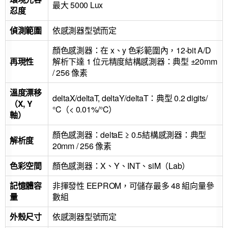
最大 5000 Lux
忍度
偵測範圍
依感測器型號而定
顏色感測器：在 x、y 色彩範圍內，12-bit A/D
再現性
解析下達 1 位元精度結構感測器：典型 ±20mm
/ 256 像素
溫度漂移
deltaX/deltaT, deltaY/deltaT：典型 0.2 digits/
（X, Y
°C（< 0.01%/°C）
軸）
顏色感測器：deltaE ≥ 0.5結構感測器：典型
解析度
20mm / 256 像素
色彩空間
顏色感測器：X、Y、INT、siM（Lab）
記憶體容
非揮發性 EEPROM，可儲存最多 48 組向量參
量
數組
外殼尺寸
依感測器型號而定