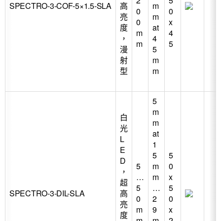
2
5
SPECTRO-3-COF-5×1.5-SLA
高
m
0
0
亮
m
0
x
度
at
m
4
，
4
m
5
漫
5
射
m
型
m
5
m
白
m
光
at
L
1
E
5
5
D
5
m
0
，
…
m
x
超
5
…
5
SPECTRO-3-DIL-SLA
高
0
2
0
亮
m
9
x
度
m
m
2