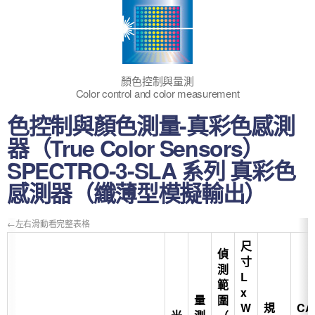
顏色控制與量測
Color control and color measurement
色控制與顏色測量-真彩色感測
器（True Color Sensors）
SPECTRO-3-SLA 系列 真彩色
感測器（纖薄型模擬輸出）
尺
偵
寸
測
L
範
x
量
圍
W
規
CA