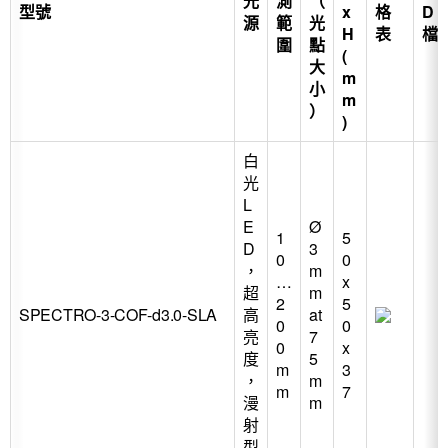
光
測
（
型號
x
格
D
源
範
光
H
表
檔
圍
點
(
大
m
小
m
）
)
白
光
L
E
Ø
1
5
D
3
0
0
，
m
…
x
超
m
2
5
SPECTRO-3-COF-d3.0-SLA
高
at
0
0
亮
7
0
x
度
5
m
3
，
m
m
7
漫
m
射
型