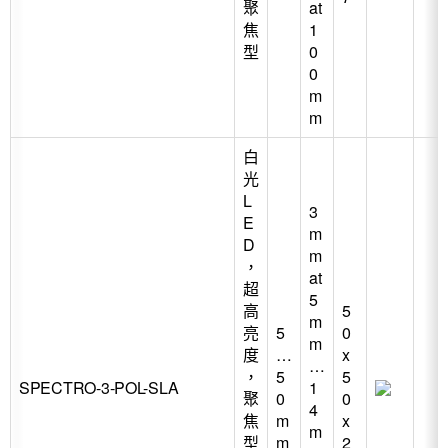
聚
at
焦
1
型
0
0
m
m
白
光
L
3
E
m
D
m
，
at
超
5
高
5
m
亮
5
0
m
度
…
x
…
，
5
5
SPECTRO-3-POL-SLA
1
聚
0
0
4
焦
m
x
m
型
m
2