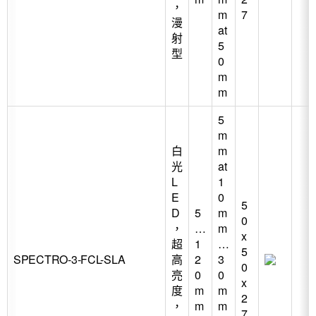
，
m
7
漫
at
射
5
型
0
m
m
5
m
白
m
光
at
L
1
E
0
5
D
5
m
0
，
…
m
x
超
1
…
5
SPECTRO-3-FCL-SLA
高
2
3
0
亮
0
0
x
度
m
m
2
，
m
m
7