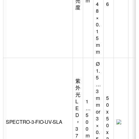
亮
m
4
6
度
8
×
0.
1
5
m
m
Ø
1.
5
紫
…
外
3
光
m
5
L
1
m
0
E
…
or
x
D
5
3
5
SPECTRO-3-FIO-UV-SLA
，
0
×
0
3
0
0.
x
7
m
5
3