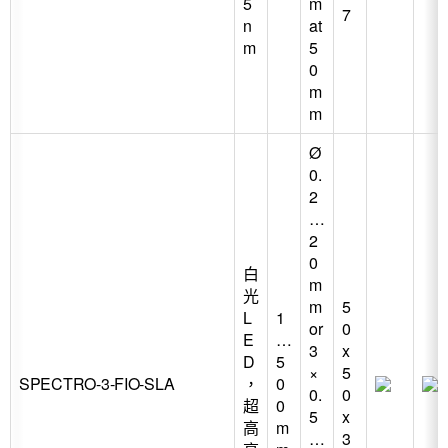
5
m
7
n
at
m
5
0
m
m
Ø
0.
2
…
2
0
白
m
光
m
5
L
1
or
0
E
…
3
x
D
5
×
5
SPECTRO-3-FIO-SLA
，
0
0.
0
超
0
5
x
高
m
…
3