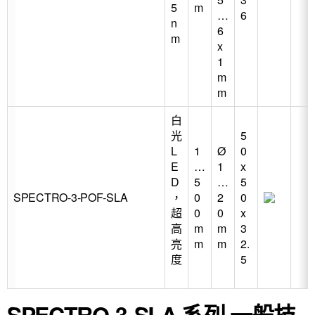
5
m
…
6
n
6
m
x
1
m
m
白
光
5
L
1
Ø
0
E
…
1
x
D
5
…
5
SPECTRO-3-POF-SLA
，
0
2
0
超
0
0
x
高
m
m
3
亮
m
m
2.
度
5
SPECTRO-3-SLA 系列 一般技