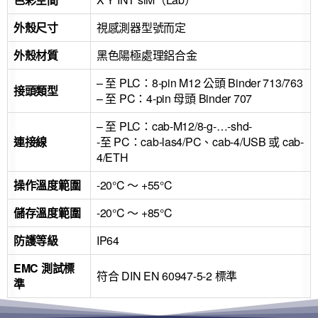
外殼尺寸
視感測器型號而定
外殼材質
黑色陽極處理鋁合金
– 至 PLC：8-pin M12 公頭 Binder 713/763
接頭類型
– 至 PC：4-pin 母頭 Binder 707
– 至 PLC：cab-M12/8-g-…-shd-
連接線
-至 PC：cab-las4/PC、cab-4/USB 或 cab-
4/ETH
操作溫度範圍
-20°C ～ +55°C
儲存溫度範圍
-20°C ～ +85°C
防護等級
IP64
EMC 測試標
符合 DIN EN 60947-5-2 標準
準