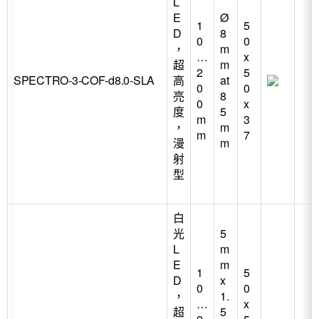
L
E
Ø
1
5
D
8
0
0
，
m
…
x
超
m
2
5
SPECTRO-3-COF-d8.0-SLA
高
at
0
0
亮
8
0
x
度
5
m
3
，
m
m
7
漫
m
射
型
白
光
5
L
m
E
m
1
5
D
x
0
0
，
1.
…
x
超
5