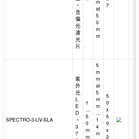
m
，
7
at
含
5
偏
0
光
m
濾
m
光
片
5
m
紫
m
外
at
光
5
5
L
m
1
0
E
m
…
x
D
…
5
5
SPECTRO-3-UV-SLA
，
1
0
0
3
4
m
x
7
m
m
2