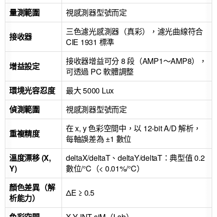
量測範圍
視感測器型號而定
三色濾光感測器（真彩），濾光曲線符合
接收器
CIE 1931 標準
接收器增益可分 8 段（AMP1～AMP8），
增益設定
可透過 PC 軟體調整
環境光容忍度
最大 5000 Lux
偵測範圍
視感測器型號而定
在 x, y 色彩空間中，以 12-bit A/D 解析，
重複精度
每軸誤差為 ±1 數位
溫度漂移 (X,
deltaX/deltaT、deltaY/deltaT：典型值 0.2
Y)
數位/°C（< 0.01%/°C）
顏色差異（解
ΔE ≥ 0.5
析能力）
色彩空間
X Y INT siM（Lab）