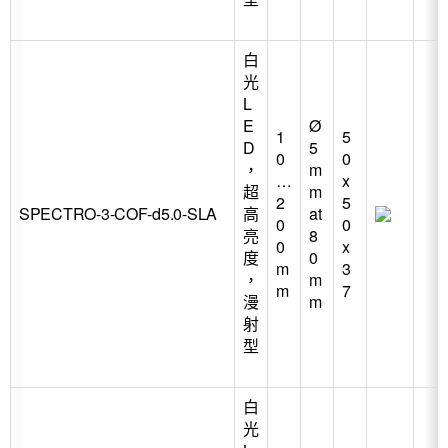
白
光
L
E
Ø
1
5
D
5
0
0
，
m
…
x
超
m
2
5
SPECTRO-3-COF-d5.0-SLA
高
at
0
0
亮
8
0
x
度
0
m
3
，
m
m
7
漫
m
射
型
白
光